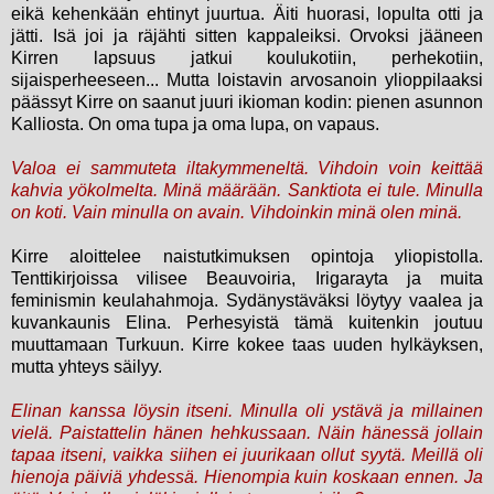
eikä kehenkään ehtinyt juurtua. Äiti huorasi, lopulta otti ja
jätti. Isä joi ja räjähti sitten kappaleiksi. Orvoksi jääneen
Kirren lapsuus jatkui koulukotiin, perhekotiin,
sijaisperheeseen... Mutta loistavin arvosanoin ylioppilaaksi
päässyt Kirre on saanut juuri ikioman kodin: pienen asunnon
Kalliosta. On oma tupa ja oma lupa, on vapaus.
Valoa ei sammuteta iltakymmeneltä. Vihdoin voin keittää
kahvia yökolmelta. Minä määrään. Sanktiota ei tule. Minulla
on koti. Vain minulla on avain. Vihdoinkin minä olen minä.
Kirre aloittelee naistutkimuksen opintoja yliopistolla.
Tenttikirjoissa vilisee Beauvoiria, Irigarayta ja muita
feminismin keulahahmoja. Sydänystäväksi löytyy vaalea ja
kuvankaunis Elina. Perhesyistä tämä kuitenkin joutuu
muuttamaan Turkuun. Kirre kokee taas uuden hylkäyksen,
mutta yhteys säilyy.
Elinan kanssa löysin itseni. Minulla oli ystävä ja millainen
vielä. Paistattelin hänen hehkussaan. Näin hänessä jollain
tapaa itseni, vaikka siihen ei juurikaan ollut syytä. Meillä oli
hienoja päiviä yhdessä. Hienompia kuin koskaan ennen. Ja