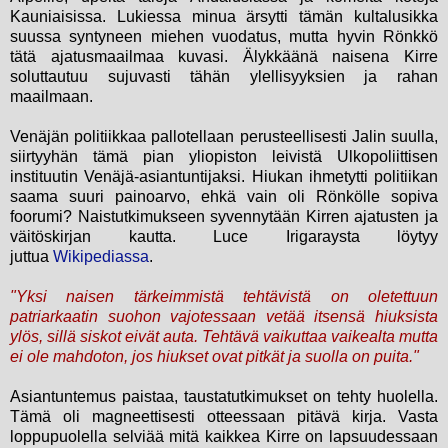
Kauniaisissa. Lukiessa minua ärsytti tämän kultalusikka
suussa syntyneen miehen vuodatus, mutta hyvin Rönkkö
tätä ajatusmaailmaa kuvasi. Älykkäänä naisena Kirre
soluttautuu sujuvasti tähän ylellisyyksien ja rahan
maailmaan.
Venäjän politiikkaa pallotellaan perusteellisesti Jalin suulla,
siirtyyhän tämä pian yliopiston leivistä Ulkopoliittisen
instituutin Venäjä-asiantuntijaksi. Hiukan ihmetytti politiikan
saama suuri painoarvo, ehkä vain oli Rönkölle sopiva
foorumi? Naistutkimukseen syvennytään Kirren ajatusten ja
väitöskirjan kautta. Luce Irigaraysta löytyy
juttua
Wikipediassa
.
"Yksi naisen tärkeimmistä tehtävistä on oletettuun
patriarkaatin suohon vajotessaan vetää itsensä hiuksista
ylös, sillä siskot eivät auta. Tehtävä vaikuttaa vaikealta mutta
ei ole mahdoton, jos hiukset ovat pitkät ja suolla on puita."
Asiantuntemus paistaa, taustatutkimukset on tehty huolella.
Tämä oli magneettisesti otteessaan pitävä kirja. Vasta
loppupuolella selviää mitä kaikkea Kirre on lapsuudessaan