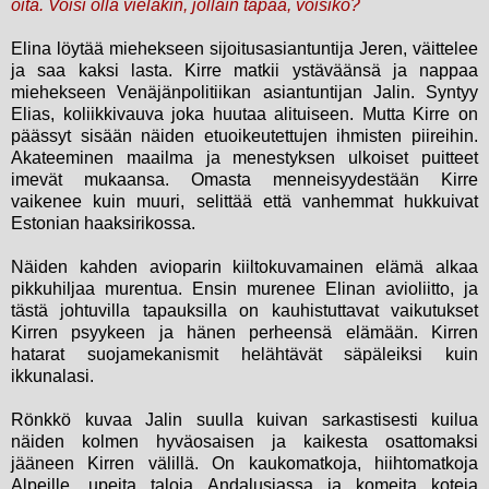
öitä. Voisi olla vieläkin, jollain tapaa, voisiko?
Elina löytää miehekseen sijoitusasiantuntija Jeren, väittelee
ja saa kaksi lasta. Kirre matkii ystäväänsä ja nappaa
miehekseen Venäjänpolitiikan asiantuntijan Jalin. Syntyy
Elias, koliikkivauva joka huutaa alituiseen. Mutta Kirre on
päässyt sisään näiden etuoikeutettujen ihmisten piireihin.
Akateeminen maailma ja menestyksen ulkoiset puitteet
imevät mukaansa. Omasta menneisyydestään Kirre
vaikenee kuin muuri, selittää että vanhemmat hukkuivat
Estonian haaksirikossa.
Näiden kahden avioparin kiiltokuvamainen elämä alkaa
pikkuhiljaa murentua. Ensin murenee Elinan avioliitto, ja
tästä johtuvilla tapauksilla on kauhistuttavat vaikutukset
Kirren psyykeen ja hänen perheensä elämään. Kirren
hatarat suojamekanismit helähtävät säpäleiksi kuin
ikkunalasi.
Rönkkö kuvaa Jalin suulla kuivan sarkastisesti kuilua
näiden kolmen hyväosaisen ja kaikesta osattomaksi
jääneen Kirren välillä. On kaukomatkoja, hiihtomatkoja
Alpeille, upeita taloja Andalusiassa ja komeita koteja