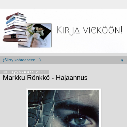
▼
30. syyskuuta 2016
Markku Rönkkö - Hajaannus