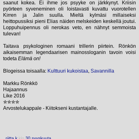
saanut kokea. Ei ihme jos psyyke on järkkynyt. Kriisin
pyörteen syveneminen oli loistavasti kuvattu vuorotellen
Kirren ja Jalin suulla. Mieltä kylmäsi millaiseksi
heittopussiksi pieni Elias näiden melskeiden keskellä joutui.
Loppuhuipennus oli nerokas veto, en nähnyt semmoista
tulevan!
Taitava psykologinen romaani trillerin piirtein. Rönkön
aikaisemman legendaarisen mainossloganin tavoin voisi
todeta
Elämä on!
Blogeissa toisaalla:
Kulttuuri kukoistaa
,
Savannilla
Markku Rönkkö
Hajaannus
Like 2016
✮✮✮✮
Arvostelukappale - Kiitokseni kustantajalle.
riitta k
klo
30 syyskuuta